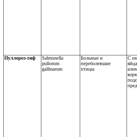
Пуллороз
‑
тиф
Salmonella
Больные и
С и
pullorum
переболевшие
яйц
gallinarum
птицы
али
кор
подс
пре