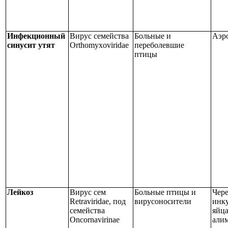
Инфекционный
Вирус семейства
Больные и
Аэр
синусит утят
Orthomyxoviridae
переболевшие
птицы
Лейкоз
Вирус сем
Больные птицы и
Чере
Retraviridae, под
вирусоносители
инк
семейства
яйца
Oncornavirinae
али