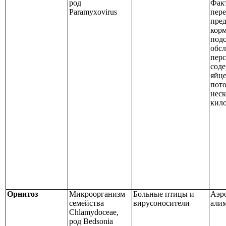
род
Фак
Paramyxovirus
пер
пред
корм
подс
обс
перс
соде
яйце
пото
неск
кил
Орнитоз
Микроорганизм
Больные птицы и
Аэр
семейства
вирусоносители
али
Chlamydo
сеае,
род
Bedsonia