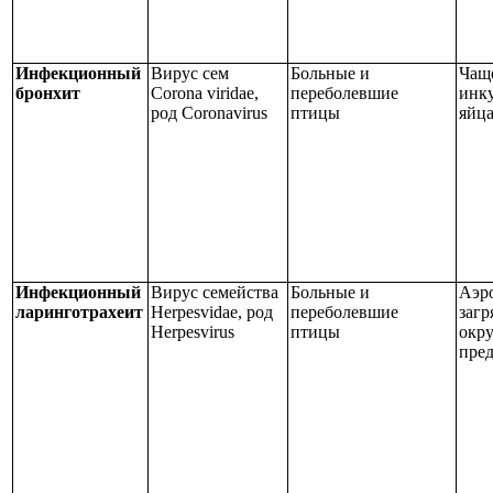
Инфекционный
Вирус сем
Больные и
Чаще
бронхит
Corona viridae,
переболевшие
инк
род Coronavirus
птицы
яйц
Инфекционный
Вирус семейства
Больные и
Аэр
ларинготрахеит
Herpesvidae
, род
переболевшие
заг
Herpesvirus
птицы
окр
пре