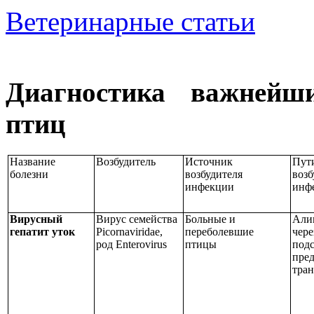
Ветеринарные статьи
Диагностика важнейш
птиц
Название
Возбудитель
Источник
Пут
болезни
возбудителя
возб
инфекции
инф
Вирусный
Вирус семейства
Больные и
Али
гепатит уток
Picornaviridae
,
переболевшие
чере
род
Enterovirus
птицы
подс
пред
тра