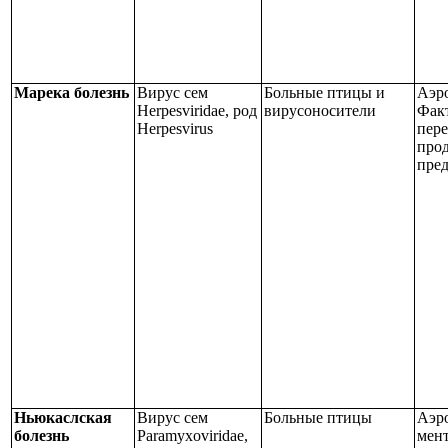
Марека болезнь
Вирус сем
Больные птицы и
Аэр
Herpesviridae, род
вирусоносители
Фак
Не
r
р
e
svirus
пер
прод
пре
Ньюкаслская
Вирус сем
Больные птицы
Аэр
болезнь
Paramyxoviridae,
мен