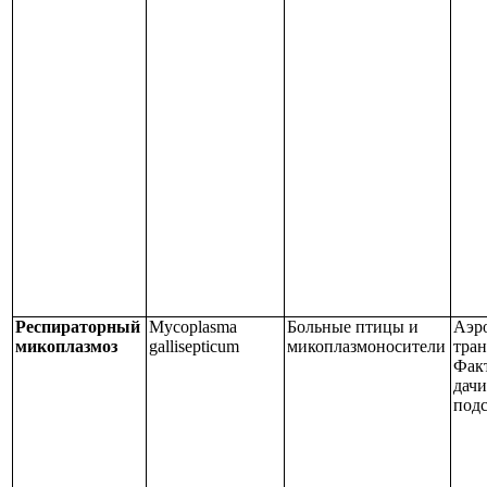
Респираторный
Mycoplasma
Больные птицы и
Аэр
микоплазмоз
gallisepticum
микоплазмоносители
тран
Фак
дачи
подс