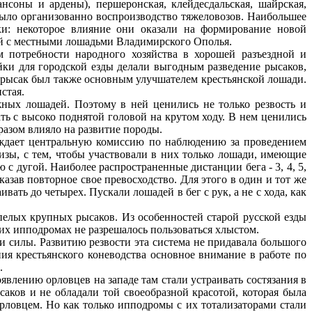
нсоны и ардены), першеронская, клейдесдальская, шайрская,
Было организованно воспроизводство тяжеловозов. Наибольшее
ки: некоторое влияние они оказали на формирование новой
ей с местными лошадьми Владимирского Ополья.
м потребности народного хозяйства в хорошей разъездной и
ки для городской езды делали выгодным разведение рысаков,
й рысак был также основным улучшателем крестьянской лошади.
стая.
жных лошадей. Поэтому в ней ценились не только резвость и
ь с высоко поднятой головой на крутом ходу. В нем ценились
разом влияло на развитие породы.
реждает центральную комиссию по наблюдению за проведением
ризы, с тем, чтобы участвовали в них только лошади, имеющие
 дугой. Наиболее распространенные дистанции бега - 3, 4, 5,
казав повторное свое превосходство. Для этого в один и тот же
ть до четырех. Пускали лошадей в бег с рук, а не с хода, как
пелых крупных рысаков. Из особенностей старой русской езды
ских ипподромах не разрешалось пользоваться хлыстом.
 силы. Развитию резвости эта система не придавала большого
ия крестьянского коневодства основное внимание в работе по
.
влению орловцев на западе там стали устраивать состязания в
саков и не обладали той своеобразной красотой, которая была
ловцем. Но как только ипподромы с их тотализаторами стали