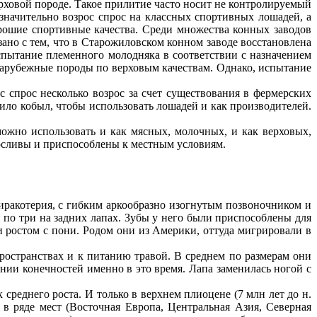
ховой породе. Такое прилитие часто носит не контролируемый
значительно возрос спрос на классных спортивных лошадей, а
рошие спортивные качества. Среди множества конных заводов
ано с тем, что в Старожиловском конном заводе восстановлена
Испытание племенного молодняка в соответствии с назначением
 зарубежные породы по верховым качествам. Однако, испытание
 спрос несколько возрос за счет существования в фермерских
ило кобыл, чтобы использовать лошадей и как производителей.
можно использовать и как мясных, молочных, и как верховых,
осливы и приспособлены к местным условиям.
хиракотерия, с гибким аркообразно изогнутым позвоночником и
 по три на задних лапах. Зубы у него были приспособлены для
 ростом с пони. Родом они из Америки, оттуда мигрировали в
пространствах и к питанию травой. В среднем по размерам они
нии конечностей именно в это время. Лапа заменилась ногой с
еднего роста. И только в верхнем плиоцене (7 млн лет до н.
в ряде мест (Восточная Европа, Центральная Азия, Северная