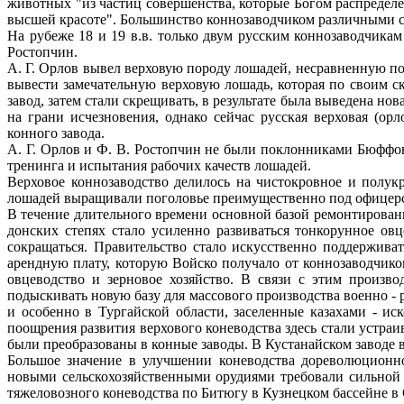
животных "из частиц совершенства, которые Богом распредел
высшей красоте". Большинство коннозаводчиком различными ск
На рубеже 18 и 19 в.в. только двум русским коннозаводчика
Ростопчин.
А. Г. Орлов вывел верховую породу лошадей, несравненную по
вывести замечательную верховую лошадь, которая по своим 
завод, затем стали скрещивать, в результате была выведена н
на грани исчезновения, однако сейчас русская верховая (о
конного завода.
А. Г. Орлов и Ф. В. Ростопчин не были поклонниками Бюффо
тренинга и испытания рабочих качеств лошадей.
Верховое коннозаводство делилось на чистокровное и полу
лошадей выращивали поголовье преимущественно под офицерско
В течение длительного времени основной базой ремонтировани
донских степях стало усиленно развиваться тонкорунное ов
сокращаться. Правительство стало искусственно поддержив
арендную плату, которую Войско получало от коннозаводчико
овцеводство и зерновое хозяйство. В связи с этим произв
подыскивать новую базу для массового производства военно -
и особенно в Тургайской области, заселенные казахами - и
поощрения развития верхового коневодства здесь стали устра
были преобразованы в конные заводы. В Кустанайском заводе в
Большое значение в улучшении коневодства дореволюционно
новыми сельскохозяйственными орудиями требовали сильной 
тяжеловозного коневодства по Битюгу в Кузнецком бассейне в