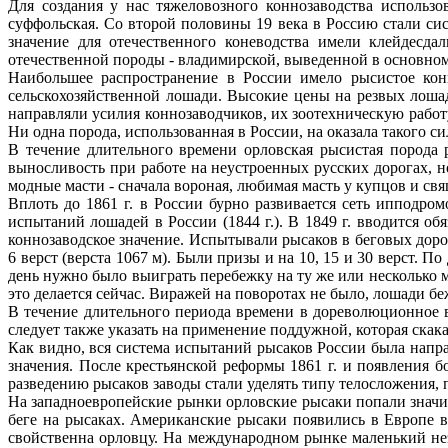
Для создания у нас тяжеловозного коннозаводства использо
суффольская. Со второй половины 19 века в Россию стали си
значение для отечественного коневодства имели клейдесд
отечественной породы - владимирской, выведенной в основно
Наибольшее распространение в России имело рысистое конн
сельскохозяйственной лошади. Высокие цены на резвых лоша
направляли усилия коннозаводчиков, их зоотехническую работ
Ни одна порода, использованная в России, на оказала такого си
В течение длительного времени орловская рысистая порода 
выносливость при работе на неустроенных русских дорогах, 
модные масти - сначала вороная, любимая масть у купцов и свя
Вплоть до 1861 г. в России бурно развивается сеть ипподр
испытаний лошадей в России (1844 г.). В 1849 г. вводится о
коннозаводское значение. Испытывали рысаков в беговых доро
6 верст (верста 1067 м). Были призы и на 10, 15 и 30 верст. 
день нужно было выиграть перебежку на ту же или несколько м
это делается сейчас. Виражей на поворотах не было, лошади б
В течение длительного периода времени в дореволюционное в
следует также указать на применение поддужной, которая скака
Как видно, вся система испытаний рысаков России была напр
значения. После крестьянской реформы 1861 г. и появления 
разведению рысаков заводы стали уделять типу телосложения,
На западноевропейские рынки орловские рысаки попали значит
беге на рысаках. Американские рысаки появились в Европе в 
свойственна орловцу. На международном рынке маленький не