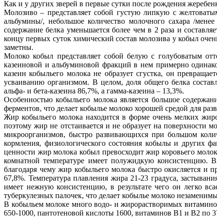
Как и у других зверей в первые сутки после рождения жеребен
Молозиво – представляет собой густую липкую с желтоватым
альбумины/, небольшое количество молочного сахара /менее
содержание белка уменьшается более чем в 2 раза и составля
концу первых суток химический состав молозива у кобыл очень
заметны.
Молоко кобыл представляет собой белую с голубоватым отте
казеиновой и альбуминовой фракций в нем примерно одинаков
казеин кобыльего молока не образует сгустка, он превращае
усваиванию организмом. В целом, доля общего белка составл
альфа- и бета-казеина 86,7%, а гамма-казеина – 13,3%.
Особенностью кобыльего молока является большое содержание
ферментов, что делает кобылье молоко хорошей средой для ра
Жир кобыльего молока находится в форме очень мелких жиро
поэтому жир не отстаивается и не образует на поверхности м
микроорганизмов, быстро развивающихся при большом колич
кормления, физиологического состояния кобылы и других фа
ценности жир молока кобыл превосходит жир коровьего молок
комнатной температуре имеет полужидкую консистенцию. В
благодаря чему жир кобыльего молока быстро окисляется и п
67,8%. Температура плавления жира 21-23 градуса, застыван
имеет нежную консистенцию, в результате чего он легко вс
туберкулезных палочек, что делает кобылье молоко незаменим
В кобыльем молоке много водо- и жирорастворимых витаминов
650-1000, пантотеновой кислоты 1600, витаминов В1 и В2 по 37