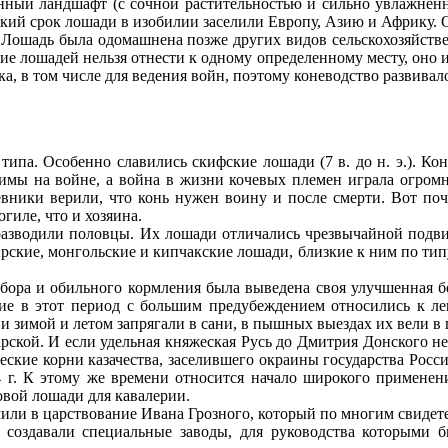
анный ландшафт (с сочной растительностью и сильно увлажнен
кий срок лошади в изобилии заселили Европу, Азию и Африку. О
 Лошадь была одомашнена позже других видов сельскохозяйствен
 лошадей нельзя отнести к одному определенному месту, оно име
а, в том числе для ведения войн, поэтому коневодство развивало
ипа. Особенно славились скифские лошади (7 в. до н. э.). Кон
имы на войне, а война в жизни кочевых племен играла огромну
вники верили, что конь нужен воину и после смерти. Вот по
гиле, что и хозяина.
азводили половцы. Их лошади отличались чрезвычайной подви
рские, монгольские и кипчакские лошади, близкие к ним по ти
бора и обильного кормления была выведена своя улучшенная бо
сские в этот период с большим предубеждением относились к л
 и зимой и летом запрягали в сани, в пышных выездах их вели в
рской. И если удельная княжеская Русь до Дмитрия Донского не 
еские корни казачества, заселившего окраины государства Росси
4 г. К этому же времени относится начало широкого применен
овой лошади для кавалерии.
или в царствование Ивана Грозного, который по многим свидет
а создавали специальные заводы, для руководства которыми 