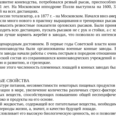
развитие коневодства, потребовался резвый рысак, приспособле
1 лет. На Московском ипподроме Полли выступила на 1600, 320
 на всех дистанциях.
оссии тотализатор, а в 1877 г. - на Московском. Начался ввоз
если много нового в практику выращивания и тренировки рысак
 повысить резвостные показатели орловских рысаков. Были пр
ходить всю дистанцию, пускать рысаков не с рук и стойки, а с 
 лучше кормить жеребят в заводах, что позволило их интенси
народным достоянием. В первые годы Советской власти конны
оннозаводства были организованны военные конные заводы. 
ти заводы начали работы с очень пестрым в породном отношени
онский состав из сохранившихся коннозаводческих учреждений 
ю и развитию, и стрелецкие.
твие этого численность племенных лошадей в конных заводах бы
НЫЕ СВОЙСТВА
ктуре питания, несовместимости некоторых пищевых продуктов 
уации в мире, увеличение количества различных стресс-факторо
ых веществ, способствующих повышению общей неспецифическ
око и продукты на его основе.
й жидкостью, содержащей все питательные вещества, необходимы
периоды жизни, а, значит, и качество будущей лошади.
условливает его высокую биологическую ценность, но и позволяе