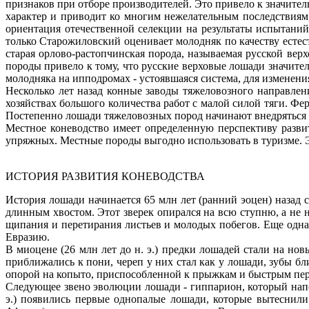
признаков при отборе производителей. Это привело к значит
характер и приводит ко многим нежелательным последствиям,
ориентация отечественной селекции на результаты испытани
только Старожиловский оценивает молодняк по качеству естес
старая орлово-растопчинская порода, называемая русской вер
породы привело к тому, что русские верховые лошади значите
молодняка на ипподромах - устоявшаяся система, для изменен
Несколько лет назад конные заводы тяжеловозного направлен
хозяйствах большого количества работ с малой силой тяги. Ф
Постепенно лошади тяжеловозных пород начинают внедряться 
Местное коневодство имеет определенную перспективу развит
упряжных. Местные породы выгодно использовать в туризме. 
ИСТОРИЯ РАЗВИТИЯ КОНЕВОДСТВА
История лошади начинается 65 млн лет (ранний эоцен) назад 
длинным хвостом. Этот зверек опирался на всю ступню, а не 
щипания и перетирания листьев и молодых побегов. Еще одна
Евразию.
В миоцене (26 млн лет до н. э.) предки лошадей стали на но
приближались к пони, череп у них стал как у лошади, зубы б
опорой на копыто, приспособленной к прыжкам и быстрым пе
Следующее звено эволюции лошади - гиппарион, который напо
э.) появились первые однопалые лошади, которые вытеснили