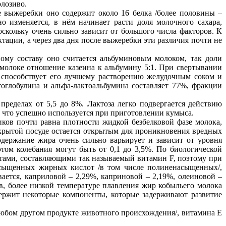
олозиво.
е выжеребки оно содержит около 16 белка /более половины –
о изменяется, в нём начинает расти доля молочного сахара,
оскольку очень сильно зависит от большого числа факторов. К
тации, а через два дня после выжеребки эти различия почти не
вому составу оно считается альбуминовым молоком, так доли
 молоке отношение казеина к альбумину 5:1. При свертывании
то способствует его лучшему растворению желудочным соком и
тоглобулина и альфа-лактоальбумина составляет 77%, фракции
пределах от 5,5 до 8%. Лактоза легко подвергается действию
, что успешно используется при приготовлении кумыса.
ков почти равна плотности жидкой безбелковой фазе молока,
открытой посуде остается открытым для проникновения вредных
ержание жира очень сильно варьирует и зависит от уровня
том колебания могут быть от 0,1 до 3,5%. По биологической
отами, составляющими так называемый витамин F, поэтому при
асыщенных жирных кислот /в том числе полиненасыщенных/,
ается, каприловой – 2,29%, каприновой – 2,19%, олеиновой –
в, более низкой температуре плавления жир кобыльего молока
держит некоторые компоненты, которые задерживают развитие
любом другом продукте животного происхождения/, витамина Е