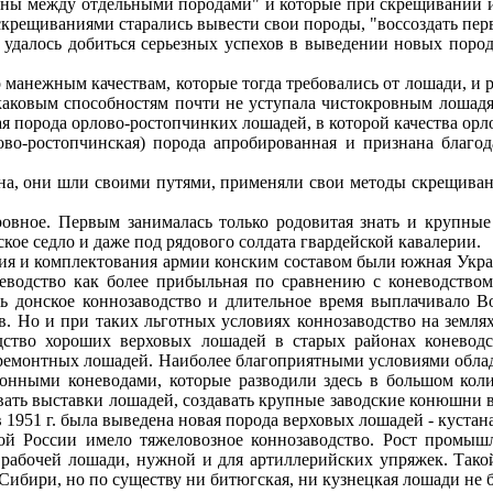
ены между отдельными породами" и которые при скрещивании и
рещиваниями старались вывести свои породы, "воссоздать перв
м удалось добиться серьезных успехов в выведении новых поро
 манежным качествам, которые тогда требовались от лошади, и
скаковым способностям почти не уступала чистокровным лошад
овая порода орлово-ростопчинких лошадей, в которой качества о
рлово-ростопчинская) порода апробированная и признана бла
на, они шли своими путями, применяли свои методы скрещивани
кровное. Первым занималась только родовитая знать и крупн
е седло и даже под рядового солдата гвардейской кавалерии.
я и комплектования армии конским составом были южная Украин
цеводство как более прибыльная по сравнению с коневодством 
ать донское коннозаводство и длительное время выплачивало
в. Но и при таких льготных условиях коннозаводство на землях
одство хороших верховых лошадей в старых районах коневодст
 ремонтных лошадей. Наиболее благоприятными условиями облад
сконными коневодами, которые разводили здесь в большом кол
ивать выставки лошадей, создавать крупные заводские конюшни
 1951 г. была выведена новая порода верховых лошадей - кустан
й России имело тяжеловозное коннозаводство. Рост промышл
рабочей лошади, нужной и для артиллерийских упряжек. Такой
 Сибири, но по существу ни битюгская, ни кузнецкая лошади не