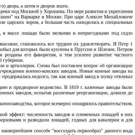
 двора, а затем и дворов знати.
реки под Москвой у Хорошева. По мере развития и укрепления
нюшни" на Варварке в Москве. При царе Алексее Михайловиче
зи царских хором, а большая часть находилась в специальных
и, в массе лошади были мелкими и непригодными под седло
высокие, становилось все труднее их удовлетворять. И Петр 1
и кобыл для которых были куплены в Пруссии и Шлезии. Петром
 розданы его фаворитам, и тем усилено развитие частного
й губернии.
рии и артиллерии. Снова был поставлен вопрос об организации
учреждении военно-конских заводов. Новые конные заводы на
продержалась недолго, так как конный завод в полку отвлекал
ию и придворное ведомство. В 1819 г. казенные заводы были
онных заводов, испытав различные реорганизации, дожили до
коннозаводства, которое всемерно поощрялось правительством,
ьшой эффект: численность заводов и племенных лошадей в них
верховыми и разводили лошадей, годных для кавалерии и для
 наивернейшем способе "воссоздать первообраз" данного вида