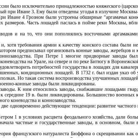
ссии было исключительно принадлежностью княжеского (царского)
й при Иване 3. Ему были отведены угодья в излучине Москвы-
о. При Иване 4 Грозном были устроены обширные "аргамачьи ко
 размеров. Часть лошадей паслась в пойме реки Москвы, вбли
аводов и на то, что они пополнялись восточными аргамакам
, хотя требования армии к качеству конского состава были не
в котором предписывал организовать конные заводы, жеребцов 
оннозаводства. При Петре 1 многие придворные заводы были
оневодства на Урале, на севере и по реке Битюгу в Воронежско
удовлетворить потребностей государства в лошадях для кавале
чшенных, кондиционных лошадей. В 1732 г. был издан указ об 
полках. Но такая система воспроизводства улучшенных лошадей 
. военно-конные заводы были ликвидированы.
заводы. К ним относились заводы, снабжавшие лошадьми гвард
 к середине 19 в. были ликвидированы. Большинство военных к
ного коневодства и коннозаводства.
ь две одновременно действующие тенденции: развитие частного 
тром 1 в условиях расцвета феодального хозяйства, дали бол
Сначала частные и государственные заводы, в основном, были 
теория французского натуралиста Бюффона о скрещивании как о