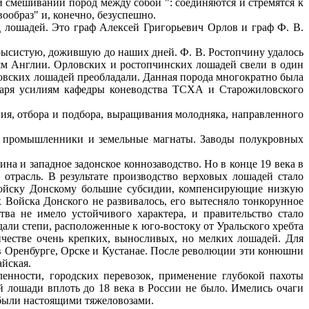
 смешивании пород между собой ": соединяются и стремятся к
ообраз" и, конечно, безуспешно.
д лошадей. Это граф Алексей Григорьевич Орлов и граф Ф. В.
 рысистую, дожившую до наших дней. Ф. В. Ростопчину удалось
ям Англии. Орловских и ростопчинских лошадей свели в один
рловских лошадей преобладали. Данная порода многократно была
годаря усилиям кафедры коневодства ТСХА и Старожиловского
я, отбора и подбора, выращивания молодняка, направленного
ые промышленники и земельные магнаты. Заводы полукровных
а и западное задонское коннозаводство. Но в конце 19 века в
отрасль. В результате производство верховых лошадей стало
 Войску Донскому большие субсидии, компенсирующие низкую
 Войска Донского не развивалось, его вытесняло тонкорунное
ва не имело устойчивого характера, и правительство стало
али степи, расположенные к юго-востоку от Уральского хребта
ичестве очень крепких, выносливых, но мелких лошадей. Для
 в Оренбурге, Орске и Кустанае. После революции эти конюшни
айская.
енности, городских перевозок, применение глубокой пахоты
 лошади вплоть до 18 века в России не было. Имелись очаги
 были настоящими тяжеловозами.