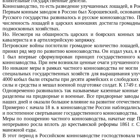
влиятельные государственные деятели.
Коннозаводство, то есть разведение улучшенных лошадей, в Ро
Первым конным заводом в России был Хорошевский, основанны
Русского государства развивалось и русское коннозаводств
численность лошадей в царских конюшнях достигла громадных
подмосковных хозяйствах.
Но. Несмотря на обширность царских и боярских конных з
кавалериста и в артиллерийскую запряжку.
Петровские войны поглотили громадное количество лошадей, и
принял ряд мер по развитию коннозаводства. Он издал указ, 
1 был впервые сформулирован принцип государственного к
коннозаводства. При нем возникли ценные очаги улучшенного к
Но никакие меры в рамках частного коннозаводства не могли 
специальных государственных хозяйств для выращивания улу
4000 кобыл были открыты при десяти армейских и слободских 
силы и средства и мешал военной подготовке солдат. К 1749 г
Одновременно развивались так называемые казенные конные 
разделены на придворные и военные. Все придворные заводы
наших дней и оказали большое влияние на развитие отечествен
Примерно с начала 18 в. в коннозаводстве России наблюдалис
и постепенное свертывание государственного коннозаводства.
Меры по поощрению частного коннозаводства, начатые еще Пе
непрерывно росла вплоть до крестьянской реформы 1861 г. 
манежной езды.
В этот период в Российском коннозаводстве господствовала 