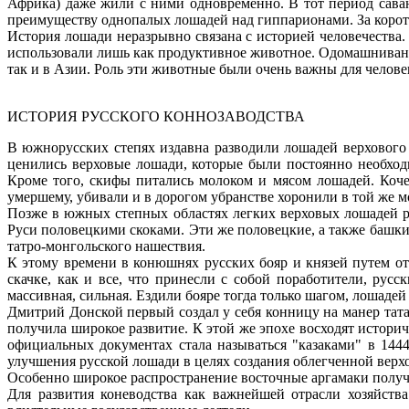
Африка) даже жили с ними одновременно. В тот период сав
преимуществу однопалых лошадей над гиппарионами. За корот
История лошади неразрывно связана с историей человечества.
использовали лишь как продуктивное животное. Одомашнивание
так и в Азии. Роль эти животные были очень важны для человек
ИСТОРИЯ РУССКОГО КОННОЗАВОДСТВА
В южнорусских степях издавна разводили лошадей верхового т
ценились верховые лошади, которые были постоянно необход
Кроме того, скифы питались молоком и мясом лошадей. Коче
умершему, убивали и в дорогом убранстве хоронили в той же мо
Позже в южных степных областях легких верховых лошадей р
Руси половецкими скоками. Эти же половецкие, а также башки
татро-монгольского нашествия.
К этому времени в конюшнях русских бояр и князей путем от
скачке, как и все, что принесли с собой поработители, ру
массивная, сильная. Ездили бояре тогда только шагом, лошадей
Дмитрий Донской первый создал у себя конницу на манер тата
получила широкое развитие. К этой же эпохе восходят историч
официальных документах стала называться "казаками" в 144
улучшения русской лошади в целях создания облегченной верх
Особенно широкое распространение восточные аргамаки получ
Для развития коневодства как важнейшей отрасли хозяйств