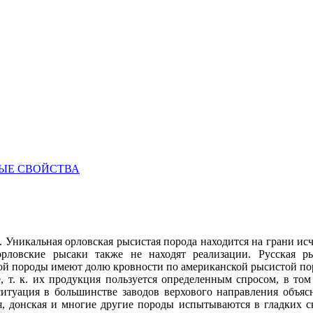
НЫЕ СВОЙСТВА
 Уникальная орловская рысистая порода находится на грани исч
орловские рысаки также не находят реализации. Русская 
й породы имеют долю кровности по американской рысистой поро
 т. к. их продукция пользуется определенным спросом, в том
 ситуация в большинстве заводов верхового направления объя
ая, донская и многие другие породы испытываются в гладких с