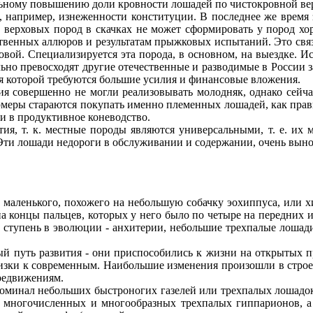
ельному повышению доли кровности лошадей по чистокровной вер
 например, изнеженности конституции. В последнее же время 
й верховых пород в скачках не может сформировать у пород хо
твенных аллюров и результатам прыжковых испытаний. Это связ
ховой. Специализируется эта порода, в основном, на выездке. 
льно превосходят другие отечественные и разводимые в России
ия которой требуются большие усилия и финансовые вложения.
ия совершенно не могли реализовывать молодняк, однако сейчас
ермеры стараются покупать именно племенных лошадей, как прав
и в продуктивное коневодство.
ия, т. к. местные породы являются универсальными, т. е. их 
Эти лошади недороги в обслуживании и содержании, очень вын
с маленького, похожего на небольшую собачку эохиппуса, или 
на концы пальцев, которых у него было по четыре на передних и
 ступень в эволюции - анхитерии, небольшие трехпалые лошади
вый путь развития - они приспособились к жизни на открытых 
лизки к современным. Наибольшие изменения произошли в строе
редвижениям.
минал небольших быстроногих газелей или трехпалых лошадок ср
 многочисленных и многообразных трехпалых гиппарионов, а 