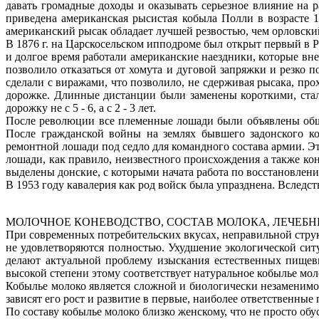
давать громадные доходы и оказывать серьезное влияние на 
приведена американская рысистая кобыла Полли в возрасте 1
американский рысак обладает лучшей резвостью, чем орловский
В 1876 г. на Царскосельском ипподроме был открыт первый в Р
и долгое время работали американские наездники, которые вн
позволило отказаться от хомута и дуговой запряжки и резко
сделали с виражами, что позволило, не сдерживая рысака, про
дорожке. Длинные дистанции были заменены короткими, стали
дорожку не с 5 - 6, а с 2 - 3 лет.
После революции все племенные лошади были объявлены обще
После гражданской войны на землях бывшего задонского к
ремонтной лошади под седло для командного состава армии. Э
лошади, как правило, неизвестного происхождения а также к
выделены донские, с которыми начата работа по восстановлени
В 1953 году кавалерия как род войск была упразднена. Вследс
МОЛОЧНОЕ КОНЕВОДСТВО, СОСТАВ МОЛОКА, ЛЕЧЕБ
При современных потребительских вкусах, неправильной стру
не удовлетворяются полностью. Ухудшение экологической сит
делают актуальной проблему изыскания естественных пищев
высокой степени этому соответствует натуральное кобылье мол
Кобылье молоко является сложной и биологически незаменимо
зависят его рост и развитие в первые, наиболее ответственные 
По составу кобылье молоко близко женскому, что не просто об