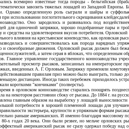
вались всемирно известные тогда породы - бельгийская (браба
стематически завозить тяжелых лошадей из Западной Европы. 
али. Однако определенную роль сыграли и шайры и суффоль
м при использовании поглотительного скрещивания клейдесдал
озаводство. Оно зародилось и развивалось под воздействие
дей для одиночной запряжки, хорошо подобранные пары и трой
у и средства на удовлетворения вкусов потребителя. Орловски
льного влияния на крестьянское коневодство, как орловская рыси
разводилась и совершенствовалась как порода нарядных упря
но и своеобразные движения. Орловский рысак должен был бежат
щеннослужителей, а затем серая в яблоках, что определенным об
омов. Главное управление государственного коннозаводства уч
бязательный просмотр рысаков, записанных на императорские п
жках, введенных А. Г. Орловым. Запряжку применяли хомутовую с
По действовавшим правилам приз можно было выиграть, только до
еньшую дистанцию. Иногда таких перебежек приходилось устраива
ежали короткими "кончиками" (полверсты).
ремя в орловском коннозаводстве старались поощрять позднес
ла на некотором расстоянии сбоку от рысака. До 1884 г. на рус
авлена главным образом на выработку у лошадей выносливости и
большой потребности в хорошей племенной лошади для улучшен
 правильности экстерьера, крупности и упряжным формам рысака
ельно раньше американских. И именно благодаря массовому поя
80-х годах 20 века. Они были резвее, но мельче орловских ры
эффектный американский рысак не сразу одержал победу над ор