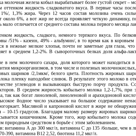
ка молочная железа кобыл вырабатывает более густой секрет – м
 оттенком жидкость сладковатого вкуса. В первые часы посл
 1%/, 1,3% жира. Через 12 часов состав молозива очень сильн
ет около 6%, а вот жир не всегда проявляет четкую динамику, п
 мало отличается от среднего состава молока первого месяца лак
нком жидкость, сладкого, немного терпкого вкуса. По белко
ы /51% - казеин, 49% - альбумин/, в то время как в коровьем
тся в нежные мелкие хлопья, почти не заметные для глаза, ч
яет в среднем 1,2-2%. В сывороточных белках доля альфа-лак
 в нем молочного сахара, доля которого может находиться в 
звития микроорганизмов, в том числе и полезных молочнокислых
вых шариков /2,1мкм/, белого цвета. Плотность жировых шари
олока пленку наподобие сливок. В результате этого молоко в 
естве углеводов и вызывающих быструю порчу продукта. Сод
кторов. В среднем жирность кобыльего молока 1,2-1,7%, при э
а, так как богат линолевой, линоленовой и арахидоновой кисл
ысокое йодное число указывает на большое содержание нен
рогоркает. Масляной и капроновой кислот в жире не обнаружив
ия – 10-15 градусов. Благодаря малому размеру жировых шарико
асывается кишечником. Кроме того, жир кобыльего молока со
ым природным средством в борьбе с этим заболеванием.
: витамина А до 300 мкг/л, витамина С до 135 /больше, чем в 
0-390, витамина В12 2,52, биотина 11,2 мкг/л.