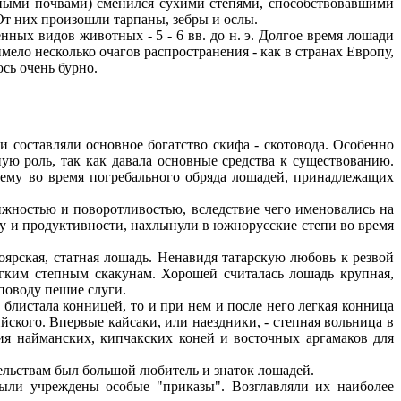
ными почвами) сменился сухими степями, способствовавшими
т них произошли тарпаны, зебры и ослы.
ных видов животных - 5 - 6 вв. до н. э. Долгое время лошади
ло несколько очагов распространения - как в странах Европу,
сь очень бурно.
и составляли основное богатство скифа - скотовода. Особенно
ю роль, так как давала основные средства к существованию.
чему во время погребального обряда лошадей, принадлежащих
жностью и поворотливостью, вследствие чего именовались на
пу и продуктивности, нахлынули в южнорусские степи во время
ярская, статная лошадь. Ненавидя татарскую любовь к резвой
егким степным скакунам. Хорошей считалась лошадь крупная,
 поводу пешие слуги.
блистала конницей, то и при нем и после него легкая конница
йского. Впервые кайсаки, или наездники, - степная вольница в
ия найманских, кипчакских коней и восточных аргамаков для
ельствам был большой любитель и знаток лошадей.
были учреждены особые "приказы". Возглавляли их наиболее