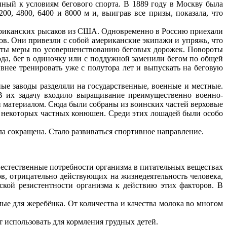
нный к условиям бегового спорта. В 1889 году в Москву была
0, 4800, 6400 и 8000 м и, выиграв все призы, показала, что
 американских рысаков из США. Одновременно в Россию приехали
ов. Они привезли с собой американские экипажи и упряжь, что
иняты меры по усовершенствованию беговых дорожек. Повороты
хода, бег в одиночку или с поддужной заменили бегом по общей
внее тренировать уже с полутора лет и выпускать на беговую
е заводы разделяли на государственные, военные и местные.
В их задачу входило выращивание преимущественно военно-
и материалом. Сюда были собраны из воинских частей верховые
и некоторых частных конюшен. Среди этих лошадей были особо
ла сокращена. Стало развиваться спортивное направление.
естественные потребности организма в питательных веществах
в, отрицательно действующих на жизнедеятельность человека,
ой резистентности организма к действию этих факторов. В
е для жеребёнка. От количества и качества молока во многом
т использовать для кормления грудных детей.